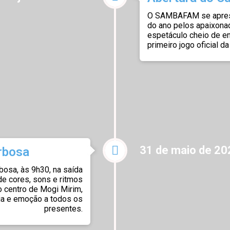
O SAMBAFAM se apres
do ano pelos apaixonad
espetáculo cheio de en
primeiro jogo oficial d
31 de maio de 20
rbosa
osa, às 9h30, na saída
 de cores, sons e ritmos
o centro de Mogi Mirim,
ia e emoção a todos os
presentes.