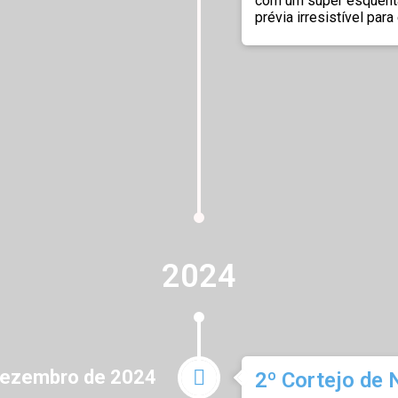
com um super esquenta 
prévia irresistível par
2024
dezembro de 2024
2º Cortejo de 