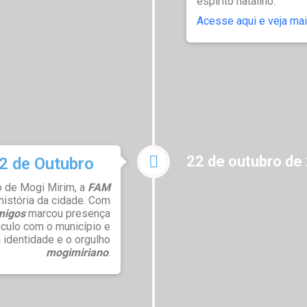
espírito natalino.
Acesse aqui e veja mai
22 de outubro de
2 de Outubro
o de Mogi Mirim, a
FAM
história da cidade. Com
migos
marcou presença
culo com o município e
 identidade e o orgulho
mogimiriano
.