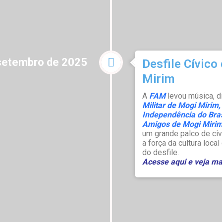
setembro de 2025
Desfile Cívico
Mirim
A
FAM
levou música, d
Militar de Mogi Miri
Independência do Bras
Amigos de Mogi Miri
um grande palco de civi
a força da cultura loc
do desfile.
Acesse aqui e veja ma