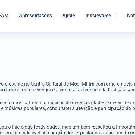
FAM
Apresentações
Apoie
Inscreva-se
Not
co presente no Centro Cultural de Mogi Mirim com uma emocion
o trouxe toda a energia e alegria característica da tradição car
to musical, reuniu músicos de diversas idades e níveis de exp
mba e músicas populares, conquistou a atenção e participação d
o início das festividades, mas também ressaltou a importânci
 marca indelével no coração dos espectadores, garantindo um 