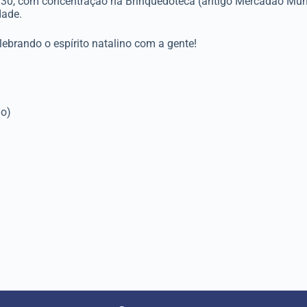
9h30, com concentração na Brinquedoteca (antigo Mercadão Munici
dade.
lebrando o espírito natalino com a gente!
ão)