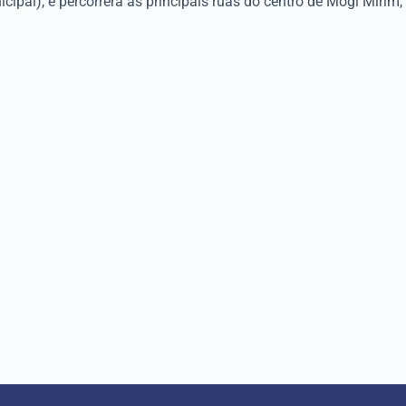
pal), e percorrerá as principais ruas do centro de Mogi Mirim,